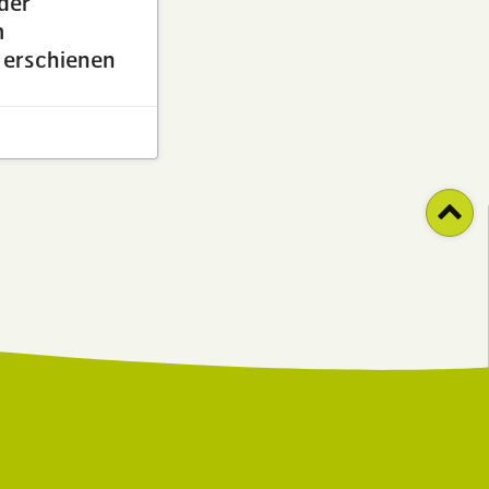
der
m
t erschienen