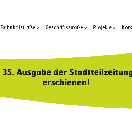
 Bahnhofstraße
Geschäftsstraße
Projekte
Kon
Open
Open
Open
submenu
submenu
submen
of
of
of
Umbau
Geschäftsstraße
Projekte
der
Bahnhofstraße
 35. Ausgabe der Stadtteilzeitung
erschienen!