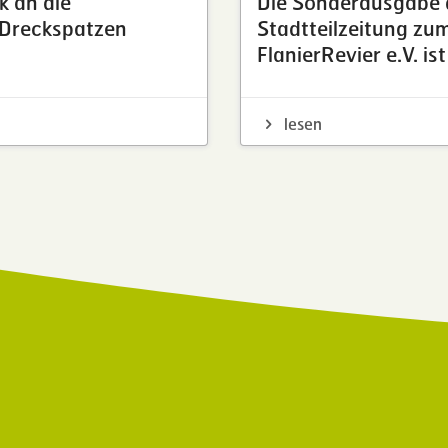
 an die
Die Sonderausgabe 
 Dreckspatzen
Stadtteilzeitung zu
FlanierRevier e.V. is
lesen