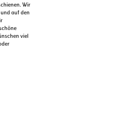
schienen. Wir
i und auf den
r
 schöne
ünschen viel
oder