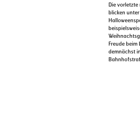
Die vorletzte
blicken unte
Halloweensp
beispielswei
Weihnachtsge
Freude beim 
demnächst in 
Bahnhofstra