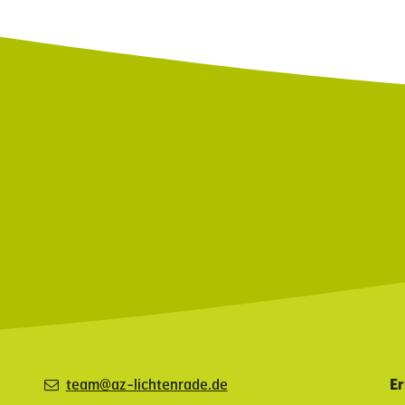
team@az-lichtenrade.de
Er