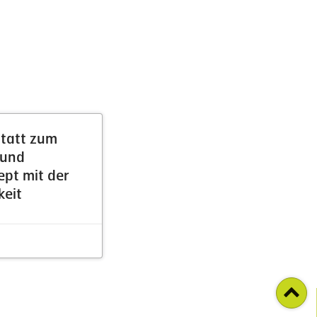
tatt zum
 und
pt mit der
keit
n