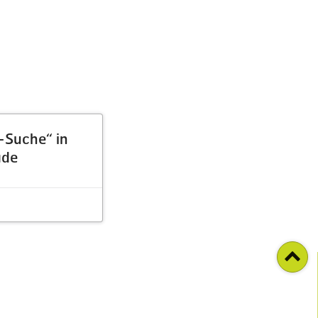
-Suche“ in
ade
n