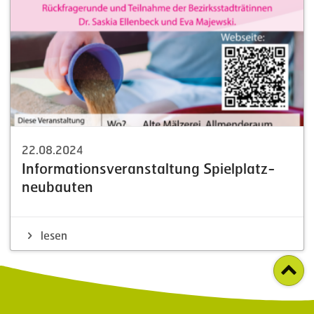
22.08.2024
Infor­ma­ti­ons­ver­an­staltung Spiel­platz­
neu­bauten
lesen