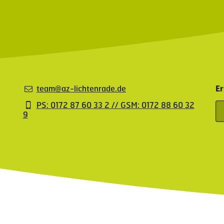
team@az-lichtenrade.de
Er
PS: 0172 87 60 33 2 // GSM: 0172 88 60 32
9