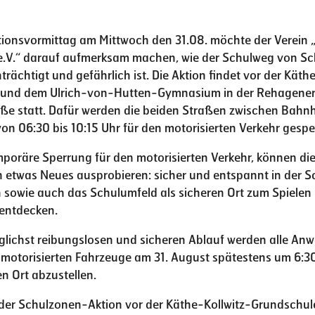
tionsvormittag am Mittwoch den 31.08. möchte der Verein „
e.V.“ darauf aufmerksam machen, wie der Schulweg von Sc
trächtigt und gefährlich ist. Die Aktion findet vor der Käth
 und dem Ulrich-von-Hutten-Gymnasium in der Rehagene
aße statt. Dafür werden die beiden Straßen zwischen Bahn
on 06:30 bis 10:15 Uhr für den motorisierten Verkehr gesper
mporäre Sperrung für den motorisierten Verkehr, können di
n etwas Neues ausprobieren: sicher und entspannt in der S
owie auch das Schulumfeld als sicheren Ort zum Spielen
 entdecken.
glichst reibungslosen und sicheren Ablauf werden alle An
e motorisierten Fahrzeuge am 31. August spätestens um 6:3
n Ort abzustellen.
 der Schulzonen-Aktion vor der Käthe-Kollwitz-Grundschu