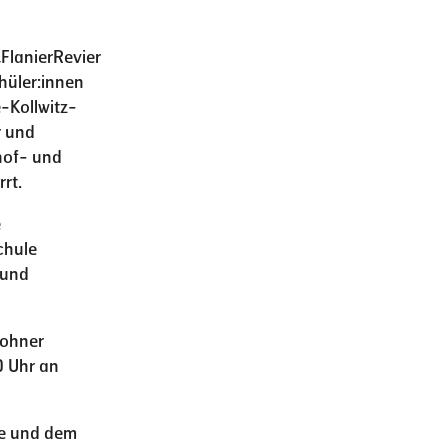
FlanierRevier
hüler:innen
e-Kollwitz-
r und
hof- und
rt.
e
chule
 und
wohner
0 Uhr an
le und dem