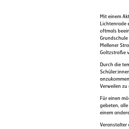
Mit einem Ak
Lichtenrade 
oftmals beein
Grundschule
Mellener Str
Goltzstraße v
Durch die te
Schüler:inne
anzukommen s
Verweilen zu
Für einen mö
gebeten, all
einem andere
Veranstalter