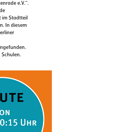
enrade e.V.“.
ade
 im Stadtteil
rn. In diesem
rliner
engefunden.
n Schulen.