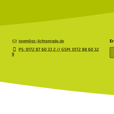
team@az-lichtenrade.de
Er
PS: 0172 87 60 33 2 // GSM: 0172 88 60 32
9