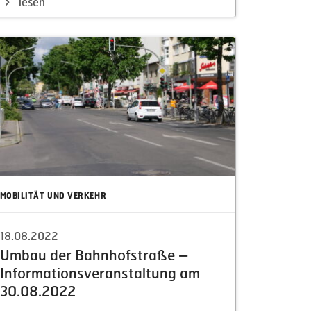
lesen
MOBILITÄT UND VERKEHR
18.08.2022
Umbau der Bahnhof­straße –
Infor­ma­ti­ons­ver­an­staltung am
30.08.2022