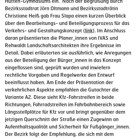
Hutten-Gymnasiums ein. Nach der Begrüßung durch
Bezirksstadtrat Jörn Oltmann und Bezirksstadträtin
Christiane Heiß gab Frau Slapa einen kurzen Überblick
über den Bearbeitungs- und Beteiligungsprozess für das
Verkehrs- und Gestaltungskonzept (
link
). Im Anschluss
daran präsentierten die Planer_innen von IVAS und
Rehwaldt Landschaftsarchitekten ihre Ergebnisse im
Detail. Dabei erläuterten sie ausführlich, wie Anregungen
aus der Beteiligung der Bürger_innen in das Konzept
eingeflossen sind, geprüft wurden und inwiefern
rechtliche Vorgaben und Regelwerke den Entwurf
beeinflusst haben. Am Ende der Präsentation der
verkehrlichen Aspekte empfahlen die Gutachter die
Variante A2. Diese sieht Kfz-Fahrstreifen in beide
Richtungen, Fahrradstreifen im Fahrbahnbereich sowie
Längsstellplätze für Kfz vor und bringt gegenüber dem
jetzigen Querschnitt der Straße einen Zugewinn an
Aufenthaltsqualität und Sicherheit für Fußgänger_innen.
Der Bezirk folgt der Empfehlung, die sich mit dem